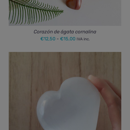
Corazón de ágata cornalina
Rango
€
12,50
-
€
15,00
IVA inc.
de
precios:
desde
€12,50
hasta
€15,00