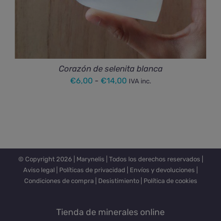
Corazón de selenita blanca
Rango
€
6,00
-
€
14,00
IVA inc.
de
precios:
desde
€6,00
hasta
© Copyright
2026 |
Marynelis
| Todos los derechos reservados |
€14,00
Aviso legal
|
Políticas de privacidad
|
Envíos y devoluciones
|
Condiciones de compra
|
Desistimiento
|
Política de cookies
Tienda de minerales online