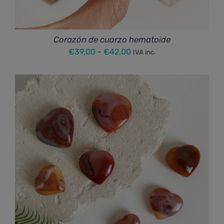
Corazón de cuarzo hematoide
Rango
€
39,00
-
€
42,00
IVA inc.
de
precios:
desde
€39,00
hasta
€42,00