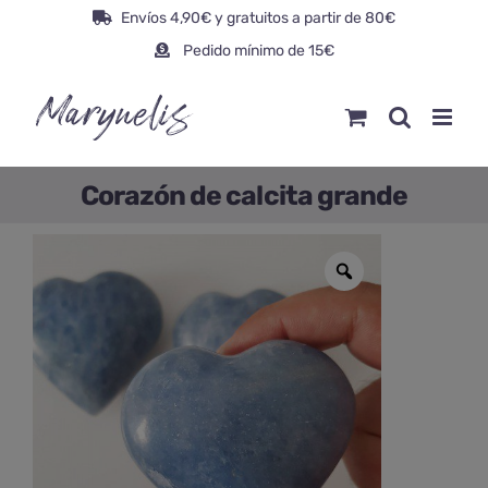
Saltar
Envíos 4,90€ y gratuitos a partir de 80€
al
Pedido mínimo de 15€
contenido
Corazón de calcita grande