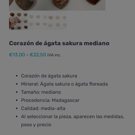
Corazón de ágata sakura mediano
Rango
€
13,00
-
€
22,50
IVA inc.
de
precios:
Corazón de
ágata sakura
desde
Mineral: Ágata sakura o ágata floreada
€13,00
Tamaño: mediano
hasta
Procedencia: Madagascar
€22,50
Calidad: media-alta
Al seleccionar la pieza, aparecen las medidas,
peso y precio