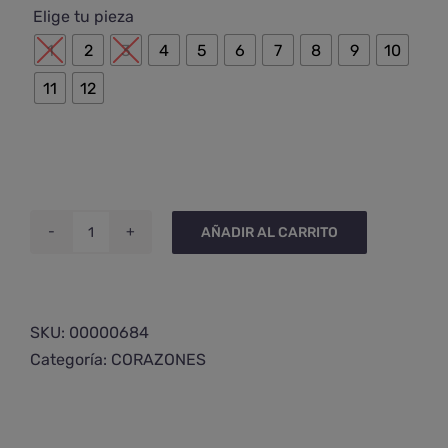

Elige tu pieza
1
2
3
4
5
6
7
8
9
10
11
12
AÑADIR AL CARRITO
Corazón
de
ágata
sakura
SKU:
00000684
mediano
Categoría:
CORAZONES
cantidad