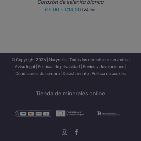
Corazón de selenita blanca
Rango
€
6,00
-
€
14,00
IVA inc.
de
precios:
desde
€6,00
hasta
© Copyright
2026 |
Marynelis
| Todos los derechos reservados |
€14,00
Aviso legal
|
Políticas de privacidad
|
Envíos y devoluciones
|
Condiciones de compra
|
Desistimiento
|
Política de cookies
Tienda de minerales online
Instagram
Facebook