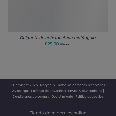
Colgante de ónix facetado rectángulo
€
25,00
IVA inc.
© Copyright
2026 |
Marynelis
| Todos los derechos reservados |
Aviso legal
|
Políticas de privacidad
|
Envíos y devoluciones
|
Condiciones de compra
|
Desistimiento
|
Política de cookies
Tienda de minerales online