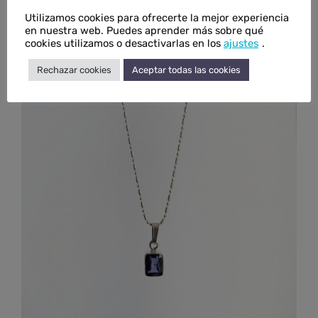
Utilizamos cookies para ofrecerte la mejor experiencia
en nuestra web. Puedes aprender más sobre qué
Colgante de jaspe abejorro en plata
cookies utilizamos o desactivarlas en los
ajustes
.
Rango
€
75,00
-
€
100,00
IVA inc.
Rechazar cookies
Aceptar todas las cookies
de
precios:
desde
€75,00
hasta
€100,00