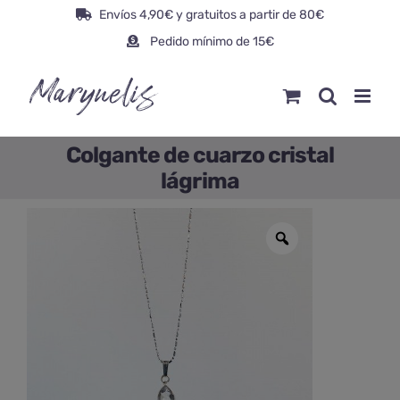
Saltar
Envíos 4,90€ y gratuitos a partir de 80€
al
Pedido mínimo de 15€
contenido
Colgante de cuarzo cristal
lágrima