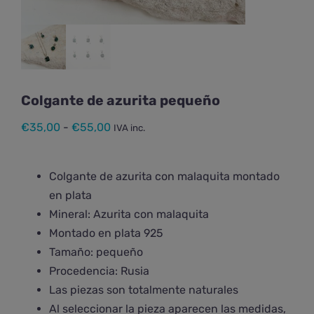
Colgante de azurita pequeño
Rango
€
35,00
-
€
55,00
IVA inc.
de
precios:
Colgante de azurita con malaquita montado
desde
en plata
€35,00
Mineral: Azurita con malaquita
hasta
Montado en plata 925
€55,00
Tamaño: pequeño
Procedencia: Rusia
Las piezas son totalmente naturales
Al seleccionar la pieza aparecen las medidas,