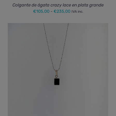
Colgante de ágata crazy lace en plata grande
Rango
€
105,00
-
€
235,00
IVA inc.
de
precios:
desde
€105,00
hasta
€235,00