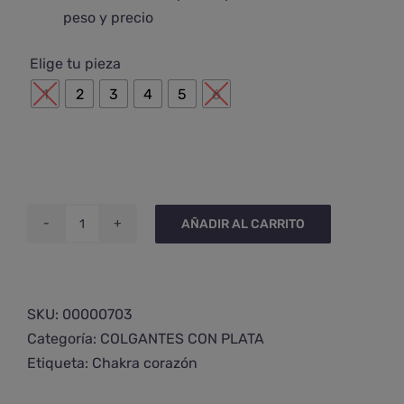
peso y precio

Elige tu pieza
1
2
3
4
5
6
AÑADIR AL CARRITO
Colgante
de
azurita
pequeño
SKU:
00000703
cantidad
Categoría:
COLGANTES CON PLATA
Etiqueta:
Chakra corazón