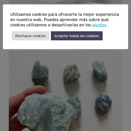
Utilizamos cookies para ofrecerte la mejor experiencia
en nuestra web. Puedes aprender más sobre qué
cookies utilizamos o desactivarlas en los
ajustes
.
Barra de selenita
Rechazar cookies
Aceptar todas las cookies
Rango
€
4,50
-
€
6,00
IVA inc.
de
precios:
desde
€4,50
hasta
€6,00