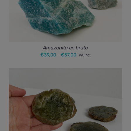
Amazonita en bruto
Rango
€
39,00
-
€
57,00
IVA inc.
de
precios:
desde
€39,00
hasta
€57,00