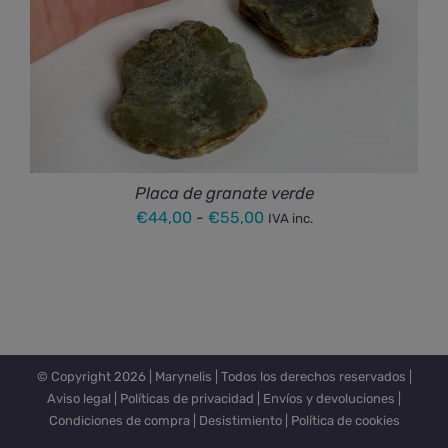
Placa de granate verde
Rango
€
44,00
-
€
55,00
IVA inc.
de
precios:
desde
€44,00
hasta
© Copyright
2026 |
Marynelis
| Todos los derechos reservados |
€55,00
Aviso legal
|
Políticas de privacidad
|
Envíos y devoluciones
|
Condiciones de compra
|
Desistimiento
|
Política de cookies