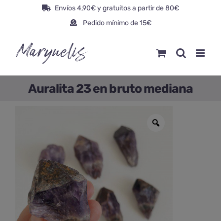
Saltar
Envíos 4,90€ y gratuitos a partir de 80€
al
Pedido mínimo de 15€
contenido
Auralita 23 en bruto mediana